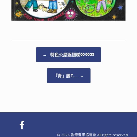
Post navigation
←
特色公屋逐個睇
『青』談T…
→
© 2026 香港青年協進會 All rights reserved