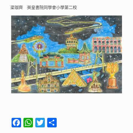
梁珈齊 英皇書院同學會小學第二校
F
W
T
S
ac
h
w
h