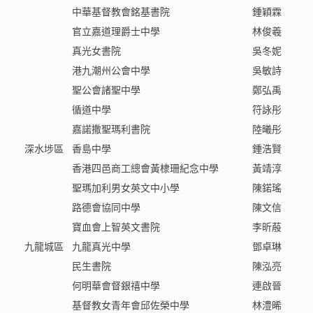
中華基督教會銘基書院
鍾穎霖
官立嘉道理爵士中學
林俊羲
真光女書院
吳冬妮
港九潮州公會中學
吳敏詩
聖公會諸聖中學
鄭弘禹
循道中學
符詠彤
嘉諾撒聖瑪利書院
陸曦彤
深水埗區
香島中學
鍾浩賢
香港四邑商工總會黃棣珊紀念中學
黃靖淳
聖瑪加利男女英文中小學
陳鍩瑤
路德會協同中學
陳文信
寶血會上智英文書院
李昕蒑
九龍城區
九龍真光中學
鄧卓琳
民生書院
陳泓亮
何明華會督銀禧中學
連啟晉
基督教女青年會邱佐榮中學
林澧晞