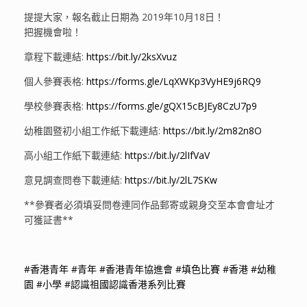
提提大家，報名截止日期為 2019年10月18日！
把握機會啦！
章程下載連結:
https://bit.ly/2ksXvuz
個人參賽表格:
https://forms.gle/LqXWKp3VyHE9j6RQ9
學校參賽表格:
https://forms.gle/gQX15cBJEy8CzU7p9
幼稚園暨初小組工作紙下載連結:
https://bit.ly/2m82n8O
高小組工作紙下載連結:
https://bit.ly/2lIfVaV
意見調查問卷下載連結:
https://bit.ly/2lL7SKw
**參賽者必須填妥問卷連同作品郵寄或親身交至本會會址才
可獲証書**
#
香港青年
#
青年
#
香港青年協進會
#
填色比賽
#
香港
#
幼稚
園
#
小學
#
認識祖國認識香港系列比賽