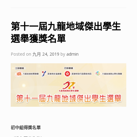
e
at
itt
ar
b
s
er
e
第十一屆九龍地域傑出學生
o
A
o
p
選舉獲獎名單
k
p
Posted on
九月 24, 2019
by
admin
初中組得獎名單