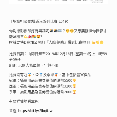
【認識祖國·認識香港系列比賽 2019】
你對攝影係咪好有興趣呢
？
又想要發揮你攝影才
能嘅機會
?
咁就要快D參加公開組『人際·網絡』攝影比賽啦 !!!!
比賽日期：由即日起至2019年12月16日 (星期一)晚上11時59
分59秒
組別: 以個人為單位，年齡不限
比賽設有冠
、亞
及季軍
，當中包括豐富獎品
冠軍：攝影用品及書券總值約港幣5500
亞軍：攝影用品及書券總值約港幣3200
季軍：攝影用品及書券總值約港幣2000
有關詳情請看章程:
章程:
https://bit.ly/2lbqiUw