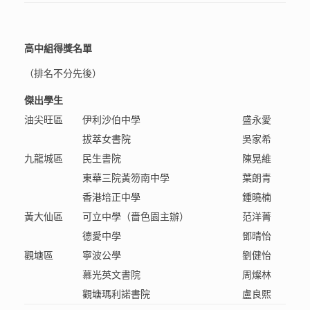
高中組得獎名單
（排名不分先後）
傑出學生
油尖旺區
伊利沙伯中學
盛永愛
拔萃女書院
吳家希
九龍城區
民生書院
陳晃維
東華三院黃笏南中學
葉朗青
香港培正中學
鍾曉楠
黃大仙區
可立中學（嗇色園主辦）
范洋菁
德愛中學
鄧晴怡
觀塘區
寧波公學
劉健怡
慕光英文書院
周燦林
觀塘瑪利諾書院
盧良熙