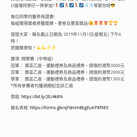
D搵埋同學仔一齊參加?
等緊你呀
每位同學均獲參與證書!
每組嘅得獎者將獲奬牌、書卷及豐富獎品!
提提大家，報名截止日期為 2019年11月1日(星期五) 下午6
時！
把握機會啦！
獎項 :隊際賽（中學組）
冠軍： 獎盃乙座、運動禮券及商品禮券，總值約港幣3000元
亞軍： 獎盃乙座、運動禮券及商品禮券，總值約港幣2000元
季軍： 獎盃乙座、運動禮券及商品禮券，總值約港幣1300元
*所有參賽者均獲頒贈紀念狀乙張
章程:
https://bit.ly/2lU4k8N
報名表格:
https://forms.gle/qFdmm8bgEuKP8fNt5