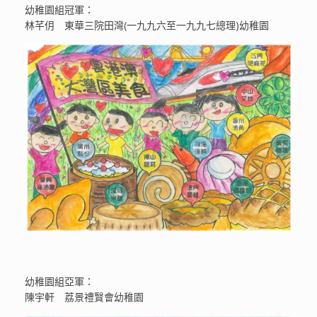
幼稚園組冠軍：
林芊仴 東華三院田灣(一九九六至一九九七總理)幼稚園
幼稚園組亞軍：
陳宇軒 荔景禮贀會幼稚園