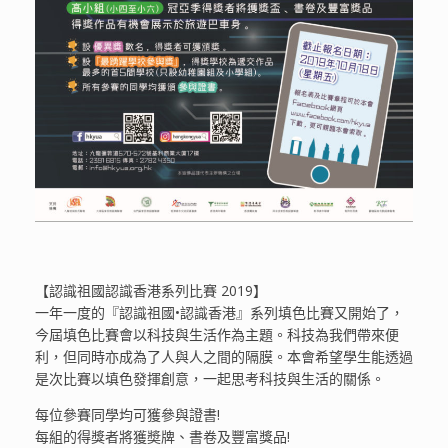
【認識祖國認識香港系列比賽 2019】
一年一度的『認識祖國•認識香港』系列填色比賽又開始了，
今屆填色比賽會以科技與生活作為主題。科技為我們帶來便
利，但同時亦成為了人與人之間的隔膜。
本會希望學生能透過
是次比賽以填色發揮創意，一起思考科技與生活的關係。
每位參賽同學均可獲參與證書!
每組的得獎者將獲奬牌、書卷及豐富獎品!