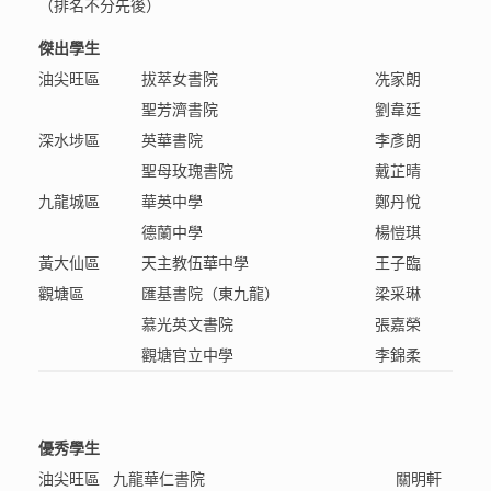
（排名不分先後）
傑出學生
油尖旺區
拔萃女書院
冼家朗
聖芳濟書院
劉韋廷
深水埗區
英華書院
李彥朗
聖母玫瑰書院
戴芷晴
九龍城區
華英中學
鄭丹悅
德蘭中學
楊愷琪
黃大仙區
天主教伍華中學
王子臨
觀塘區
匯基書院（東九龍）
梁采琳
慕光英文書院
張嘉榮
觀塘官立中學
李錦柔
優秀學生
油尖旺區
九龍華仁書院
關明軒