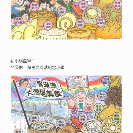
初小組亞軍：
呂漪琳 保良局馮晴紀念小學