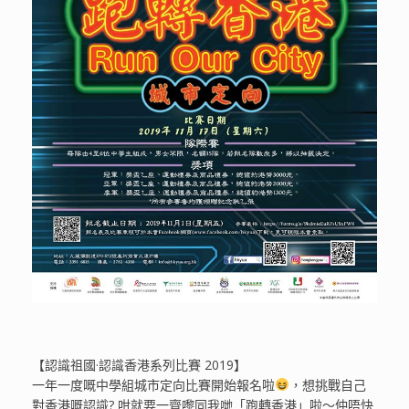
【認識祖國·認識香港系列比賽 2019】
一年一度嘅中學組城市定向比賽開始報名啦
，想挑戰自己
對香港嘅認識? 咁就要一齊嚟同我哋「跑轉香港」啦～仲唔快