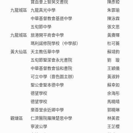
寶血會上智英文書院
陳彥錏
九龍城區
九龍真光中學
朱霏瑜
中華基督教會基道中學
陳泳霖
五旬節中學
張文思
九龍城區
旅港開平商會中學
黃賡暉
瑪利諾修院學校（中學部）
杜可蕎
黃大仙區
天主教伍華中學
蘇靖鈞
五旬節聖潔會永光書院
劉 璇
中華基督教會協和書院
王穎儀
可立中學（嗇色園主辦）
黃淑鈴
聖公會聖本德中學
蘇幸如
德望學校
余海彤
德望學校
馬曉晴
樂善堂余近卿中學
郭曉琳
觀塘區
仁濟醫院羅陳楚思中學
林美君
寧波公學
王芷櫻