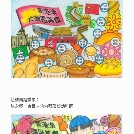
幼稚園組季軍：
黎永鏗 東華三院何藍瓊纓幼稚園