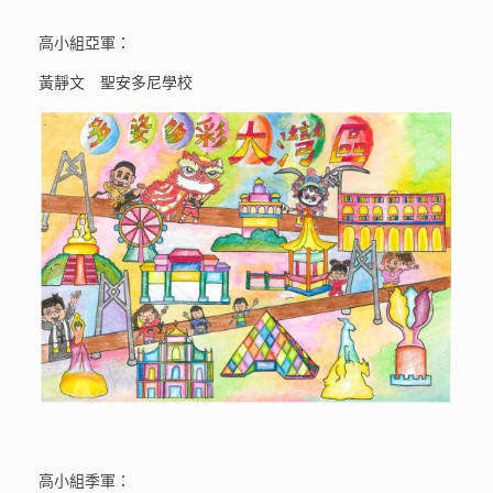
高小組
亞軍：
黃靜文 聖安多尼學校
高小組季軍：