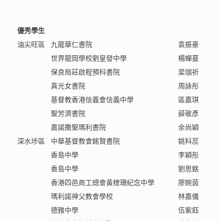
優秀學生
油尖旺區
九龍華仁書院
袁振豪
世界龍岡學校劉皇發中學
楊蟬蔓
保良局莊啟程預科書院
梁珈祈
真光女書院
周詠彤
基督教香港信義會信義中學
區嘉琪
聖芳濟書院
薛敬彥
嘉諾撒聖瑪利書院
余尚穎
深水埗區
中華基督教會銘賢書院
姚科蕊
香島中學
李穎彤
香島中學
劉思銘
香港四邑商工總會黃棣珊紀念中學
廖婉茵
瑪利諾神父教會學校
林嘉儀
德雅中學
伍紫鈺