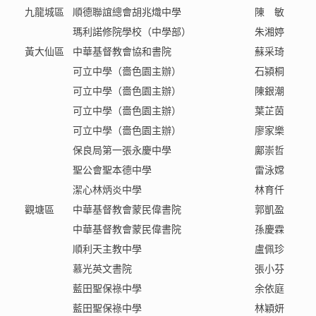
九龍城區
順德聯誼總會胡兆熾中學
陳 敏
瑪利諾修院學校（中學部）
朱湘婷
黃大仙區
中華基督教會協和書院
蘇采琦
可立中學（嗇色園主辦）
石潁桐
可立中學（嗇色園主辦）
陳銀潮
可立中學（嗇色園主辦）
葉芷茵
可立中學（嗇色園主辦）
廖家樂
保良局第一張永慶中學
鄺崇哲
聖公會聖本德中學
雷泳嫦
潔心林炳炎中學
林育仟
觀塘區
中華基督教會蒙民偉書院
郭凱盈
中華基督教會蒙民偉書院
孫慶霖
順利天主教中學
盧佩珍
慕光英文書院
張小芬
藍田聖保祿中學
余依庭
藍田聖保祿中學
林穎妍