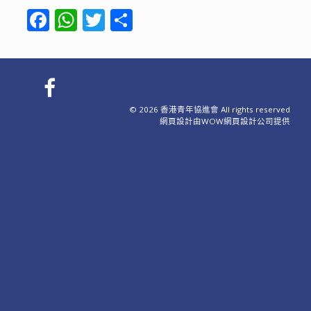
F
W
T
S
ac
h
w
h
e
at
itt
ar
b
s
er
e
o
A
© 2026 香港青年協進會 All rights reserved
o
p
網頁設計
由WOW
網頁設計公司
提供
k
p