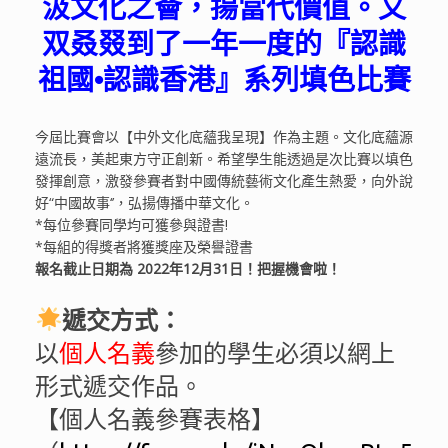
汲文化之薈，揚當代價值。又
双叒叕到了一年一度的『認識
祖國•認識香港』系列填色比賽
今屆比賽會以【中外文化底蘊我呈現】作為主題。文化底蘊源
遠流長，美起東方守正創新。希望學生能透過是次比賽以填色
發揮創意，激發參賽者對中國傳統藝術文化產生熱愛，向外說
好“中國故事‘’，弘揚傳播中華文化。
*每位參賽同學均可獲參與證書!
*每組的得獎者將獲獎座及榮譽證書
報名截止日期為 2022年12月31日！把握機會啦！
遞交方式：
以
個人名義
參加的學生必須以網上
形式遞交作品。
【個人名義參賽表格】