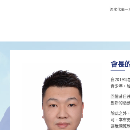
會長
自201
青少年，
回憶昔日
創新的活
除此之外
可。本會
讓我深感