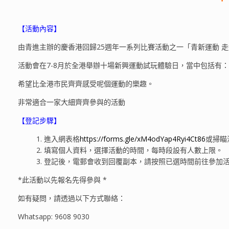
【活動內容】
由青進主辦的慶香港回歸25週年一系列比賽活動之一「青新運動 
活動會在7-8月於全港舉辦十場新興運動試玩體驗日，當中包括有
希望比全港市民齊齊感受呢個運動的樂趣。
非常適合一家大細齊齊參與的活動
【登記步驟】
進入網表格
https://forms.gle/xM4odYap4Ryi4Ct86
或掃瞄海
填寫個人資料，選擇活動的時間，每時段設有人數上限。
登記後，電郵會收到回覆副本，請按照已選時間前往參加
*此活動以先報名先得參與 *
如有疑問，請透過以下方式聯絡：
Whatsapp: 9608 9030