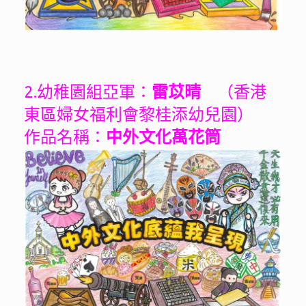
2.幼稚園組亞軍：
雷苡晴
（香港
東區婦女福利會黎桂添幼兒園）
作品名稱：
中外文化萬花筒