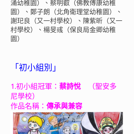
涌幼稚園）、蔡明叡（佛教傅康幼稚
園）、鄭子朗（北角衛理堂幼稚園）、
謝𤣱良（又一村學校）、陳紫昕（又一
村學校）、楊旻彧（保良局金卿幼稚
園）
「初小組別」
1.初小組冠軍：
蔡詩悅
（聖安多
尼學校）
作品名稱：
傳承與兼容