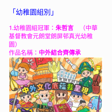
「幼稚園組別」
1.幼稚園組冠軍：
朱哲言
（中華
基督教會元朗堂朗屏邨真光幼稚
園）
作品名稱：
中外結合齊傳承