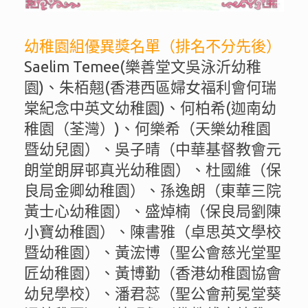
幼稚園組優異獎名單（排名不分先後）
Saelim Temee(樂善堂文吳泳沂幼稚
園)、朱栢翹(香港西區婦女福利會何瑞
棠紀念中英文幼稚園)、何柏希(迦南幼
稚園（荃灣）)、何樂希（天樂幼稚園
暨幼兒園）、吳子晴（中華基督教會元
朗堂朗屏邨真光幼稚園）、杜國維（保
良局金卿幼稚園）、孫逸朗（東華三院
黃士心幼稚園）、盛焯楠（保良局劉陳
小寶幼稚園）、陳書雅（卓思英文學校
暨幼稚園）、黃浤博（聖公會慈光堂聖
匠幼稚園）、黃博勤（香港幼稚園協會
幼兒學校）、潘君蕊（聖公會荊冕堂葵