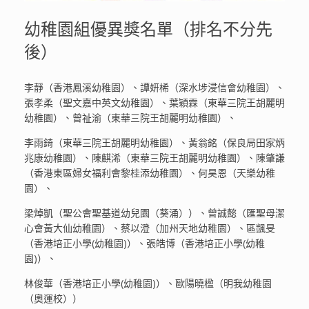
幼稚園組優異獎名單（排名不分先
後）
李靜（香港鳳溪幼稚園）、譚妍桸（深水埗浸信會幼稚園）、
張孝柔（聖文嘉中英文幼稚園）、葉穎霖（東華三院王胡麗明
幼稚園）、曾祉渝（東華三院王胡麗明幼稚園）、
李雨錡（東華三院王胡麗明幼稚園）、黃翁銘（保良局田家炳
兆康幼稚園）、陳麒浠（東華三院王胡麗明幼稚園）、陳肇謙
（香港東區婦女福利會黎桂添幼稚園）、何昊恩（天樂幼稚
園）、
梁焯凱（聖公會聖基道幼兒園（葵涌））、曾誠懿（匯聖母潔
心會黃大仙幼稚園）、蔡以澄（加州天地幼稚園）、區颽旻
（香港培正小學(幼稚園)）、張皓博（香港培正小學(幼稚
園)）、
林俊華（香港培正小學(幼稚園)）、歐陽曉楹（明我幼稚園
（奧運校））