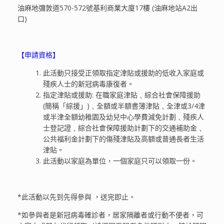
油麻地彌敦道570-572號基利商業大廈17樓 (油麻地站A2出
口)
【申請資格】
此活動只接受正領取指定津貼或援助的低收入家庭或
殘疾人士的新冠病毒康復者。
指定津貼或援助: 在職家庭津貼﹑綜合社會保障援助
(簡稱「綜援」)﹑全額或半額書簿津貼﹑全津或3/4津
或半津全額幼稚園及幼兒中心學費減免計劃﹑殘疾人
士登記證﹑綜合社會保障援助計劃下的交通補助金﹑
公共福利金計劃下的傷殘津貼及高額或普通長者生活
津貼。
此活動以家庭為單位，一個家庭只可以領取一份。
*此活動以先到先得參與 ，送完即止。
*如參與者是新冠病毒確診者，居家隔離者或行動不便者，可