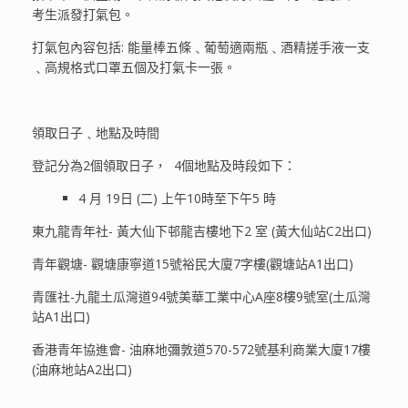
考生派發打氣包。
打氣包內容包括: 能量棒五條﹑葡萄適兩瓶﹑酒精搓手液一支
﹑高規格式口罩五個及打氣卡一張。
領取日子﹑地點及時間
登記分為2個領取日子， 4個地點及時段如下：
4 月 19日 (二) 上午10時至下午5 時
東九龍青年社- 黃大仙下邨龍吉樓地下2 室 (黃大仙站C2出口)
青年觀塘- 觀塘康寧道15號裕民大廈7字樓(觀塘站A1出口)
青匯社-九龍土瓜灣道94號美華工業中心A座8樓9號室(土瓜灣
站A1出口)
香港青年協進會- 油麻地彌敦道570-572號基利商業大廈17樓
(油麻地站A2出口)