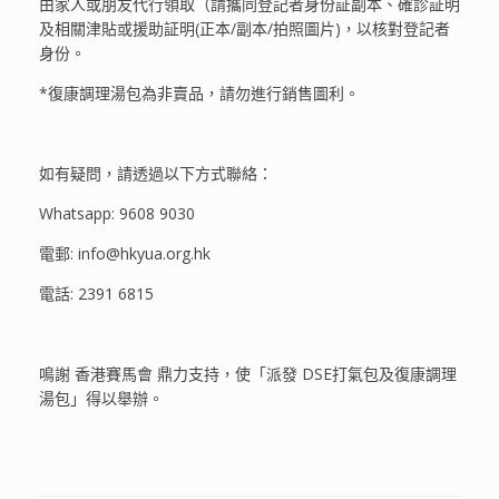
由家人或朋友代行領取（請攜同登記者身份証副本、確診証明
及相關津貼或援助証明(正本/副本/拍照圖片)，以核對登記者
身份。
*復康調理湯包為非賣品，請勿進行銷售圖利。
如有疑問，請透過以下方式聯絡：
Whatsapp: 9608 9030
電郵: info@hkyua.org.hk
電話: 2391 6815
鳴謝 香港賽馬會 鼎力支持，使「派發 DSE打氣包及復康調理
湯包」得以舉辦。