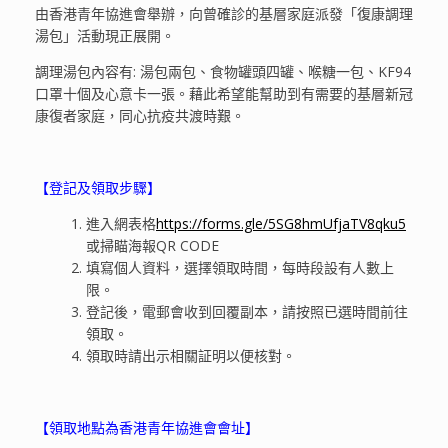
由香港青年協進會舉辦，向曾確診的基層家庭派發「復康調理
湯包」活動現正展開。
調理湯包內容有: 湯包兩包、食物罐頭四罐、喉糖一包、KF94
口罩十個及心意卡一張。藉此希望能幫助到有需要的基層新冠
康復者家庭，同心抗疫共渡時艱。
【登記及領取步驟】
進入網表格
https://forms.gle/5SG8hmUfjaTV8qku5
或掃瞄海報QR CODE
填寫個人資料，選擇領取時間，每時段設有人數上
限。
登記後，電郵會收到回覆副本，請按照已選時間前往
領取。
領取時請出示相關証明以便核對。
【領取地點為香港青年協進會會址】