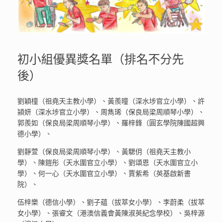
初小組優異獎名單（排名不分先
後）
劉穎橦（祖堯天主教小學）、黃羨曈（深水埗官立小學）、許
潁妍（深水埗官立小學）、周雋琋（保良局梁周順琴小學）、
郭羨如（保良局梁周順琴小學）、羅梓鋒（圓玄學院陳國超興
德小學）、
劉靜萱（保良局梁周順琴小學）、黃騦仴（祖堯天主教小
學）、陳鎧彤（天水圍官立小學）、劉頌恩（天水圍官立小
學）、何一心（天水圍官立小學）、賈紫希（英基啟新書
院）、
伍梓樂（德信小學）、劉子藴（拔萃女小學）、李蔚柔（拔萃
女小學）、張睿文（港澳信義會黃陳淑英紀念學校）、吳梓源