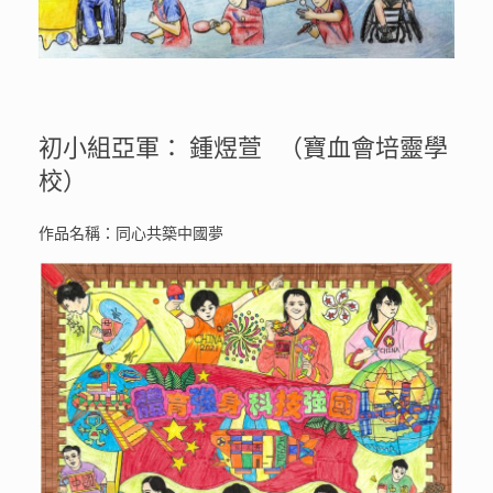
初小組亞軍： 鍾煜萱 （寶血會培靈學
校）
作品名稱：同心共築中國夢