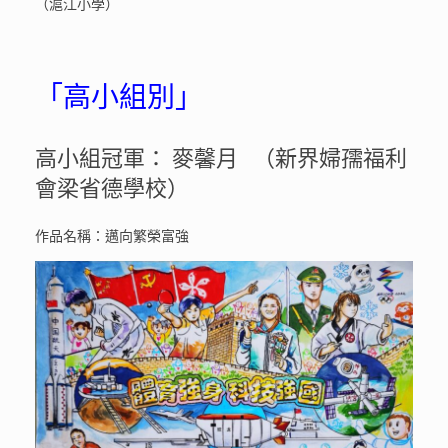
（滬江小學）
「高小組別」
高小組冠軍： 麥馨月 （新界婦孺福利
會梁省德學校）
作品名稱：邁向繁榮富強