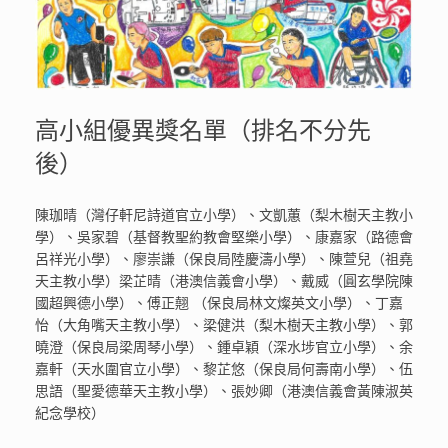
高小組優異獎名單（排名不分先
後）
陳珈晴（灣仔軒尼詩道官立小學）、文凱蕙（梨木樹天主教小
學）、吳家碧（基督教聖約教會堅樂小學）、康嘉家（路德會
呂祥光小學）、廖崇謙（保良局陸慶濤小學）、陳萱兒（祖堯
天主教小學）梁芷晴（港澳信義會小學）、戴威（圓玄學院陳
國超興德小學）、傅正翹 （保良局林文燦英文小學）、丁嘉
怡（大角嘴天主教小學）、梁健洪（梨木樹天主教小學）、郭
曉澄（保良局梁周琴小學）、鍾卓穎（深水埗官立小學）、余
嘉軒（天水圍官立小學）、黎芷悠（保良局何壽南小學）、伍
思語（聖愛德華天主教小學）、張妙卿（港澳信義會黃陳淑英
紀念學校）