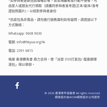
*如參與者是新冠病毒確診者，居家隔離者或行動不便者，可
由家人或朋友代行領取（請攜同參與者准考證(正本/副本/淮考
證拍照圖片)，以核對參與者身份
*抗疫包為非賣品，請勿進行銷售圖利如有疑問，請透過以下
方式聯絡：
Whatsapp: 9608 9030
電郵: info@hkyua.org.hk
電話: 2391 6815
鳴謝 香港賽馬會 鼎力支持，使「派發 DSE打氣包/ 復康調理
湯包」得以舉辦。
© 2026 香港青年協進會 All rights reserved
網頁設計
由WOW
網頁設計公司
提供