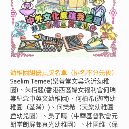
幼稚園組優異獎名單（排名不分先後）
Saelim Temee(樂善堂文吳泳沂幼稚
園)、朱栢翹(香港西區婦女福利會何瑞
棠紀念中英文幼稚園)、何柏希(迦南幼
稚園（荃灣）)、何樂希（天樂幼稚園
暨幼兒園）、吳子晴（中華基督教會元
朗堂朗屏邨真光幼稚園）、杜國維（保