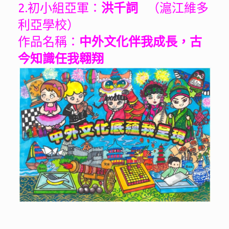
2.初小組亞軍：
洪千詞
（滬江維多
利亞學校）
作品名稱：
中外文化伴我成長，古
今知識任我翱翔