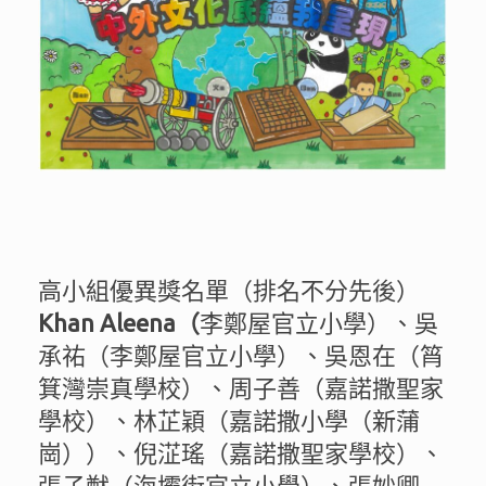
高小組優異獎名單（排名不分先後）
Khan Aleena（
李鄭屋官立小學）、吳
承祐（李鄭屋官立小學）、吳恩在（筲
箕灣崇真學校）、周子善（嘉諾撒聖家
學校）、林芷穎（嘉諾撒小學（新蒲
崗））、倪淽瑤（嘉諾撒聖家學校）、
張子猷（海壩街官立小學）、張妙卿