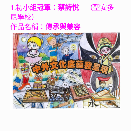
1.初小組冠軍：
蔡詩悅
（聖安多
尼學校）
作品名稱：
傳承與兼容