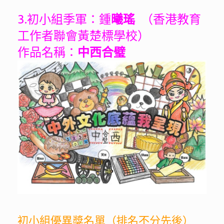
3.初小組季軍：鍾
曦瑤
（香港教育
工作者聯會黃楚標學校）
作品名稱：
中西合璧
初小組優異獎名單（排名不分先後）