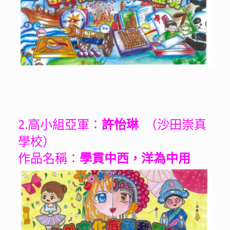
2.高小組亞軍：
許怡琳
（沙田崇真
學校）
作品名稱：
學貫中西，洋為中用