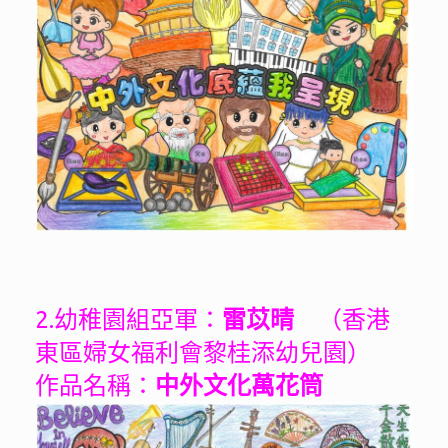
2.幼稚園組亞軍：
雷苡晴
（香港
東區婦女福利會黎桂添幼兒園）
作品名稱：
中外文化萬花筒