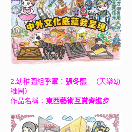
2.幼稚園組季軍：
張冬熙
（天樂幼
稚園）
作品名稱：
東西藝術互賞齊進步