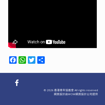
F
W
T
S
ac
h
w
h
e
at
itt
ar
b
s
er
e
o
A
© 2026 香港青年協進會 All rights reserved
o
p
網頁設計
由WOW
網頁設計公司
提供
k
p