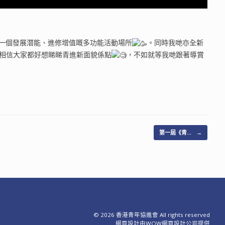
一個發展潛能、進修增值嘅多功能活動場所
。同時我哋亦全新
相信大家都好想睇睇青進新面貌係點
，不如就等我哋跟著導賞
第一屆《青…
→
© 2026 香港青年協進會 All rights reserved
網頁設計
由WOW
網頁設計公司
提供