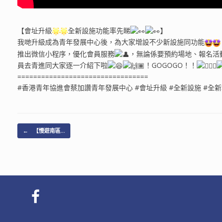
【會址升級
全新設施功能率先睇
】
我哋升級成為青年發展中心後，為大家增設不少新設施同功能
推出微信小程序，優化會員服務
，無論係要預約場地、報名活
員去青進同大家逐一介紹下啦
！GOGOGO！！
=================================
#香港青年協進會蔡加讚青年發展中心 #會址升級 #全新設施 #全新功能
Post navigation
←
【慢遊南區…