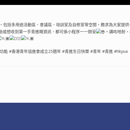
，包括多用途活動區、會議區、培訓室及自修室等空間，務求為大家提供
動或想收到第一手青進嘅資訊，都可係小程序一一辦妥
。講咗咁耐，
 #香港青年協進會成立25週年 #青進生日快樂 #青年 #青進 #hkyua