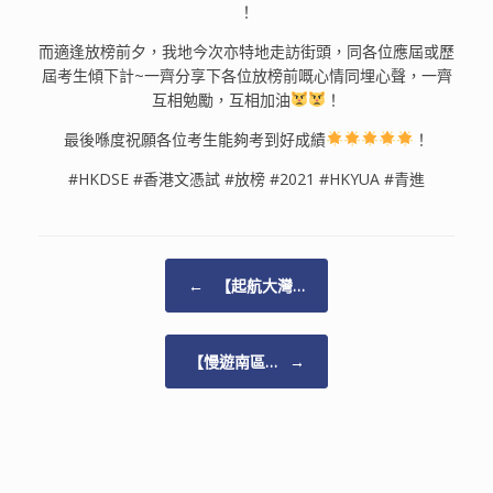
！
而適逢放榜前夕，我地今次亦特地走訪街頭，同各位應屆或歷
屆考生傾下計~一齊分享下各位放榜前嘅心情同埋心聲，一齊
互相勉勵，互相加油
！
最後喺度祝願各位考生能夠考到好成績
！
#HKDSE #香港文憑試 #放榜 #2021 #HKYUA #青進
Post navigation
←
【起航大灣…
【慢遊南區…
→