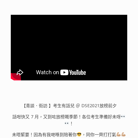
【青談．街訪 】考生有話兒 ＠ DSE2021放榜前夕
話咁快又 7 月，又到咗放榜嘅季節！各位考生準備好未呀
！
未唔緊要！因為有我哋喺到陪著你
，同你一齊打打氣