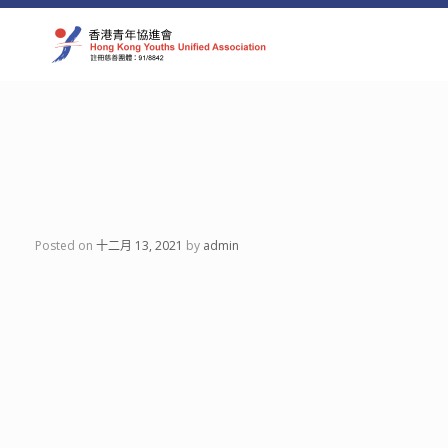
Skip
to
content
Category Archives:
品牌活動
【認識祖國•認識香港填色比賽 2
Posted on
十二月 13, 2021
by
admin