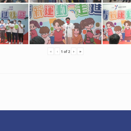
«
‹
›
»
1
of
2