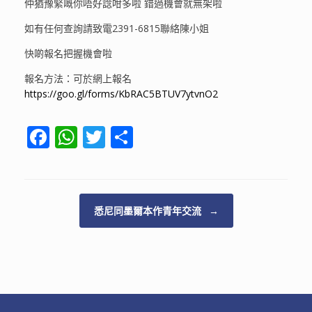
仲猶豫緊嘅你唔好諗咁多啦 錯過機會就無架啦‍‍‍
如有任何查詢請致電2391-6815聯絡陳小姐
快啲報名把握機會啦
報名方法：可於網上報名
https://goo.gl/forms/KbRAC5BTUV7ytvnO2
F
W
T
S
ac
h
w
h
e
at
itt
ar
b
s
er
e
Post navigation
悉尼同墨爾本作青年交流
→
o
A
o
p
k
p