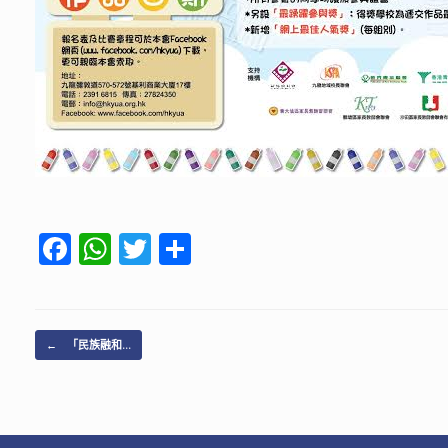
F
W
T
S
ac
h
w
h
e
at
itt
ar
b
s
er
e
Post navigation
←
「民族融和…
o
A
o
p
k
p