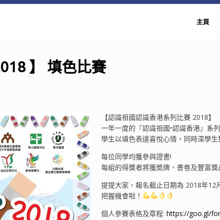
主頁
18 】 填色比賽
【認識祖國認識香港系列比賽 2018】
一年一度的『認識祖國•認識香港』系
學生以填色表達喜悅心情，同時深學生
每位同學均獲參與證書!
每組的得獎者將獲奬牌、書卷及豐富獎品
提提大家，報名截止日期為 2018年12
把握機會啦！
個人參賽表格及章程:
https://goo.gl