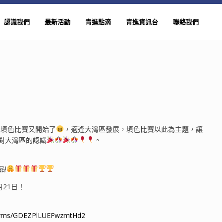
認識我們
最新活動
青進點滴
青進資訊台
聯絡我們
列填色比賽又開始了
，適逢大灣區發展，填色比賽以此為主題，讓
對大灣區的認識
。
!
月21日！
/forms/GDEZPlLUEFwzmtHd2