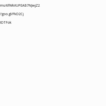
/forms/6fWkVUPEAB7NJwjZ2
://goo.gl/PkD2Cj
l/3DTFok