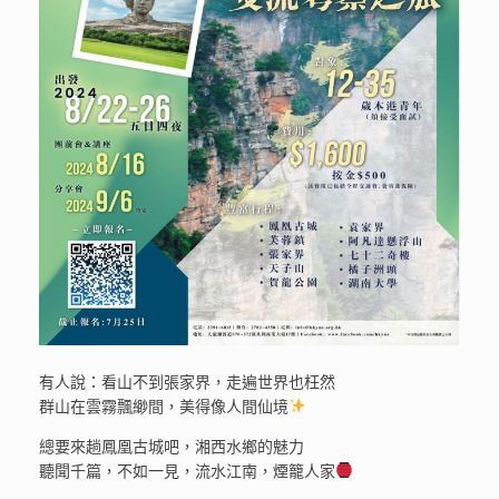
有人說：看山不到張家界，走遍世界也枉然
群山在雲霧飄緲間，美得像人間仙境
總要來趟鳳凰古城吧，湘西水鄉的魅力
聽聞千篇，不如一見，流水江南，煙籠人家