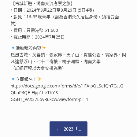
【古城新遊・湖南交流考察之旅】
•⁠ ⁠日期：2024年8月22日至8月26日 (5日4夜)
•⁠ ⁠對象：16-35歲青年（需為香港永久居民身份，須接受面
試）
•⁠ ⁠費用：只需港幣 $1,600
•⁠ ⁠截止時間：2024年7月25日
活動精彩內容
鳳凰古城、芙蓉鎮、張家界、天子山、賀龍公園、袁家界、阿
凡達懸浮山、七十二奇樓、橘子洲頭、湖南大學
（詳細行程以大會安排為準）
立即報名！
https://docs.google.com/forms/d/e/1FAIpQLSdfQh7CatG
QbuP4QE-Elpp1heThYiS-
GGHT_9AX37LovRukcw/viewform?pli=1
Post navigation
←
2023「…