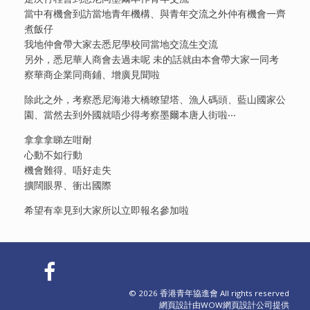
當中有機會到訪當地青年機構、與青年交流之外仲有機會一齊
煮飯仔
我地仲會帶大家去悉尼學校同當地交流生交流
另外，悉尼華人商會去過未呢 未的話就由本會帶大家一同考
察華商企業同商鋪、增廣見聞啦
除此之外，考察悉尼海港大橋暸望塔、漁人碼頭、藍山國家公
園、當然去到外國就唔少得考察墨爾本唐人街啦‧‧‧
拿拿拿睇左咁耐
心動不如行動
機會難得、唔好走失
擴闊眼界、衝出國際
希望有幸見到大家所以立即報名參加啦
© 2026 香港青年協進會 All rights reserved
網頁設計
由WOW
網頁設計公司
提供