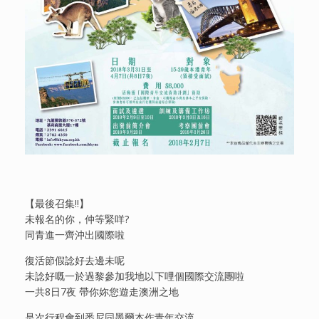
【最後召集!!】
未報名的你，仲等緊咩?
同青進一齊沖出國際啦
復活節假諗好去邊未呢
未諗好嘅一於過黎參加我地以下哩個國際交流團啦
一共8日7夜 帶你妳您遊走澳洲之地
是次行程會到悉尼同墨爾本作青年交流