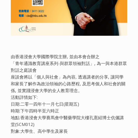
由香港浸會大學國際學院主辦, 並由本會合辦之
「青年通識教育講座系列-與群眾領袖對話」, 為一與本港群眾
對話之庭談會
座談會將以「個人與社會」為內容, 透過講者的分享, 讓同學
和家長了解作為政治領袖的心路歷程, 及思考個人和社會的關
係, 並實踐浸會大學的全人教育理念。
活動詳情如下:
日期:二零一四年十一月七日(星期五)
時期:下午四時半至六時正
地點:香港浸會大學賽馬會中醫藥學院大樓孔憲紹博士伉儷講
堂(SCM012)
對象:大學生、高中學生及家長