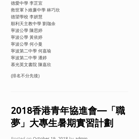
德愛中學 李芷宜
救世軍卜維廉中學 林巧欣
德望學校 李妍慧
順利天主教中學 劉珈余
寧波公學 陳思婷
寧波公學 黃依婷
寧波公學 何小曼
寧波第二中學 何嘉瑜
寧波第二中學 潘婷
慕光英文書院 陳嘉欣
(排名不分先後)
2018香港青年協進會—「職
夢」大專生暑期實習計劃
Posted on
October 19, 2018
by
admin