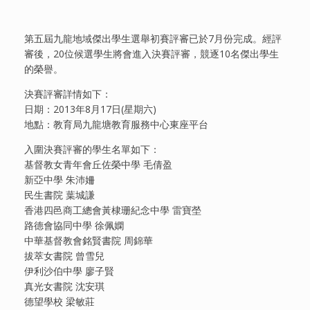
第五屆九龍地域傑出學生選舉初賽評審已於7月份完成。經評
審後，20位候選學生將會進入決賽評審，競逐10名傑出學生
的榮譽。
決賽評審詳情如下：
日期：2013年8月17日(星期六)
地點：教育局九龍塘教育服務中心東座平台
入圍決賽評審的學生名單如下：
基督教女青年會丘佐榮中學 毛倩盈
新亞中學 朱沛姍
民生書院 葉城謙
香港四邑商工總會黃棣珊紀念中學 雷寶塋
路德會協同中學 徐佩嫻
中華基督教會銘賢書院 周錦華
拔萃女書院 曾雪兒
伊利沙伯中學 廖子賢
真光女書院 沈安琪
德望學校 梁敏莊