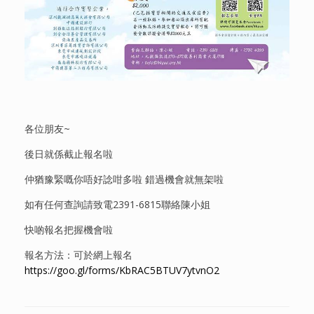
各位朋友~
後日就係截止報名啦
仲猶豫緊嘅你唔好諗咁多啦 錯過機會就無架啦‍‍‍
如有任何查詢請致電2391-6815聯絡陳小姐
快啲報名把握機會啦
報名方法：可於網上報名
https://goo.gl/forms/KbRAC5BTUV7ytvnO2