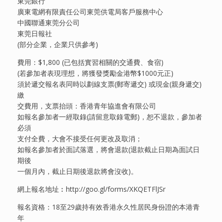
東莞銀行
廣東電網有限責任公司東莞供電局客戶服務中心
中國聯通東莞分公司
東莞日報社
(部分企業，企業只供參考)
費用：$1,800 (已包括實習相關的交通費、食宿)
(若參加者表現理想，將獲發獎勵金港幣$1000元正)
須於遞交報名表同時以劃線支票(郵寄遞交) 或現金(親身遞交)
繳
交費用，支票抬頭：香港青年協進會有限公司
如報名參加者一經取錄(請留意取錄電郵)，恕不退款，參加者
必須
支付全費，大會不接受任何更改及取消；
如報名參加者於面試落選，將會退款(退款截止日期為面試日
期後
一個月內，截止日期後退款將會沒收)。
網上報名地址︰http://goo.gl/forms/XKQETFlJSr
報名資格：18至29歲持有效香港永久性居民身份證的本港青
年