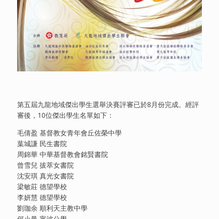
第五屆九龍地域傑出學生選舉決賽評審已於8月份完成。經評
審後，10位傑出學生名單如下：
毛倩盈 基督教女青年會丘佐榮中學
葉城謙 民生書院
周錦華 中華基督教會銘賢書院
曾雪兒 拔萃女書院
沈安琪 真光女書院
梁敏莊 德望學校
李妍慧 德望學校
劉珈余 順利天主教中學
何小曼 寧波公學