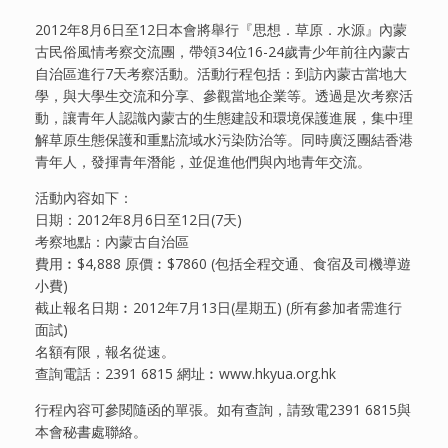
2012年8月6日至12日本會將舉行『思想．草原．水源』內蒙
古民俗風情考察交流團，帶領34位16-24歲青少年前往內蒙古
自治區進行7天考察活動。活動行程包括：到訪內蒙古當地大
學，與大學生交流和分享、參觀當地企業等。透過是次考察活
動，讓青年人認識內蒙古的生態建設和環境保護進展，集中理
解草原生態保護和重點流域水污染防治等。同時廣泛團結香港
青年人，發揮青年潛能，並促進他們與內地青年交流。
活動內容如下：
日期：2012年8月6日至12日(7天)
考察地點：內蒙古自治區
費用︰$4,888 原價︰$7860 (包括全程交通、食宿及司機導遊
小費)
截止報名日期︰2012年7月13日(星期五) (所有參加者需進行
面試)
名額有限，報名從速。
查詢電話：2391 6815 網址︰www.hkyua.org.hk
行程內容可參閱隨函的單張。如有查詢，請致電2391 6815與
本會秘書處聯絡。