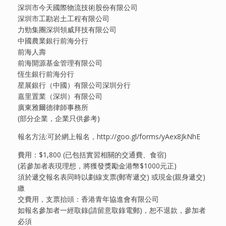
深圳市今天國際物流技術股份有限公司
深圳市工勘岩土工程有限公司
力勁集團深圳領威拜技有限公司
中國農業銀行前海分行
前海人壽
前海開源基金管理有限公司
恆生銀行前海分行
星展銀行（中國）有限公司深圳分行
嘉里置業（深圳）有限公司
廣東雅爾德律師事務所
(部分企業，企業只供參考)
報名方法:可於網上報名，http://goo.gl/forms/yAex8JkNhE
費用：$1,800 (已包括實習相關的交通費、食宿)
(若參加者表現理想，將獲發獎勵金港幣$1000元正)
須於遞交報名表同時以劃線支票(郵寄遞交) 或現金(親身遞交)
繳
交費用，支票抬頭：香港青年協進會有限公司
如報名參加者一經取錄(請留意取錄電郵)，恕不退款，參加者
必須